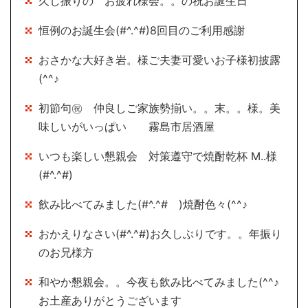
久し振りの お疲れ様会。。の祝お誕生日
恒例のお誕生会(#^.^#)8回目のご利用感謝
おさかな大好き岩。様ご夫妻可愛いお子様初披露
(^^♪
初節句㊗ 仲良しご家族勢揃い。。末。。様。美
味しいがいっぱい 霧島市居酒屋
いつも楽しい懇親会 対策遵守で焼酎乾杯 M..様
(#^.^#)
飲み比べてみました(#^.^# )焼酎色々(^^♪
おかえりなさい(#^.^#)お久しぶりです。。年振り
のお兄様方
和やか懇親会。。今夜も飲み比べてみました(^^♪
お土産ありがとうございます