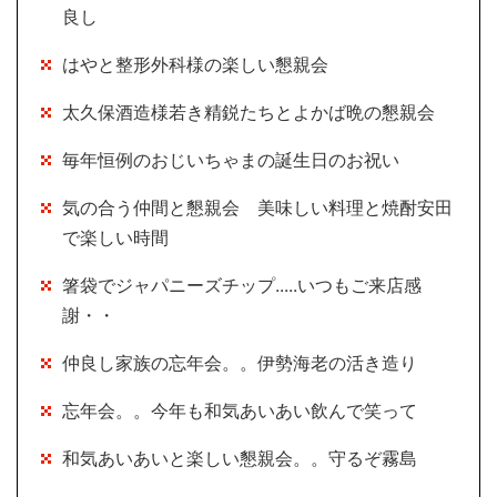
良し
はやと整形外科様の楽しい懇親会
太久保酒造様若き精鋭たちとよかば晩の懇親会
毎年恒例のおじいちゃまの誕生日のお祝い
気の合う仲間と懇親会 美味しい料理と焼酎安田
で楽しい時間
箸袋でジャパニーズチップ.....いつもご来店感
謝・・
仲良し家族の忘年会。。伊勢海老の活き造り
忘年会。。今年も和気あいあい飲んで笑って
和気あいあいと楽しい懇親会。。守るぞ霧島