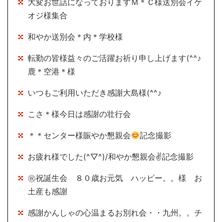
大変お世話になっておりますＭ＊Ｃ様送別会イケ
オジ様集合
和やか送別会＊内＊学校様
転勤の皆様益々のご活躍お祈り申し上げます(^^♪
鹿＊空港＊様
いつもご利用いただき感謝大島様(^^♪
こさ＊様今日は感謝の壮行会
＊＊センター様賑やか懇親会
記念撮影
お疲れ様でした(^▽^)/和やか懇親会✌記念撮影
㊗祝誕生会 ８０歳お元気 ハッピー。。様 お
土産も感謝
感謝かんしゃの心温まるお別れ会・・九州。。チ