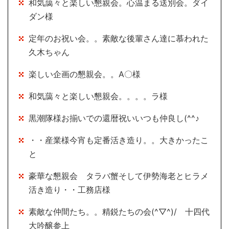
和気藹々と楽しい懇親会。心温まる送別会。ダイ
ダン様
定年のお祝い会。。素敵な後輩さん達に慕われた
久木ちゃん
楽しい企画の懇親会。。A〇様
和気藹々と楽しい懇親会。。。。ラ様
黒潮隊様お揃いでの還暦祝いいつも仲良し(^^♪
・・産業様今宵も定番活き造り。。大きかったこ
と
豪華な懇親会 タラバ蟹そして伊勢海老とヒラメ
活き造り・・工務店様
素敵な仲間たち。。精鋭たちの会(^▽^)/ 十四代
大吟醸参上