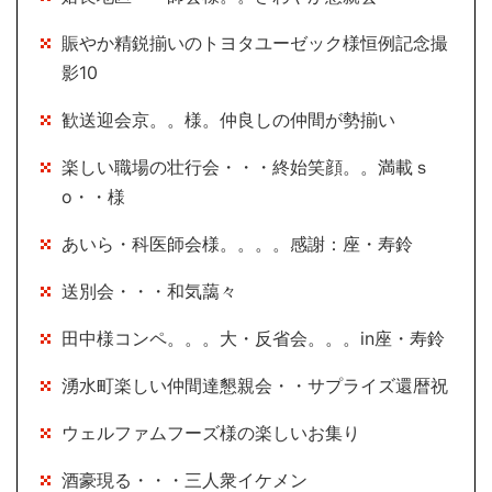
賑やか精鋭揃いのトヨタユーゼック様恒例記念撮
影10
歓送迎会京。。様。仲良しの仲間が勢揃い
楽しい職場の壮行会・・・終始笑顔。。満載ｓ
o・・様
あいら・科医師会様。。。。感謝：座・寿鈴
送別会・・・和気藹々
田中様コンペ。。。大・反省会。。。in座・寿鈴
湧水町楽しい仲間達懇親会・・サプライズ還暦祝
ウェルファムフーズ様の楽しいお集り
酒豪現る・・・三人衆イケメン