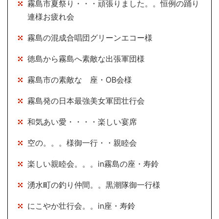
霧島市夏祭り・・・頑張りました。。恒例の踊り
連様お疲れ会
霧島の混成合唱団グリーンエコー様
徳島から霧島へ素敵な出張軍団様
霧島市の素敵な 座・OB会様
霧島発の日本最強美女軍団壮行会
和気あい愛・・・・楽しい宴席
空の。。。様御一行・・親睦会
楽しい親睦会。。。in霧島の座・寿鈴
湧水町の釣り仲間。。黒潮隊御一行様
にこやか壮行会。。in座・寿鈴