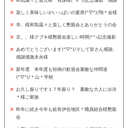
和気藹々と鹿児島**育課様(^▽^)/記念撮影 感謝
楽しく美味しいがいっぱいの宴席(^▽^)/翔＊会様
寺。様和気藹々と楽しく懇親会とありがとうの会
京。。様クブキ様懇親会楽しい時間(^^♪記念撮影
あめでとうございます(^▽^)/そして皆さん感謝。
感謝感激末永様
新年度 本年度も恒例の歓迎会素敵な仲間達
(^▽^)/＊山＊学校
お久し振りです１７年振り？ 素敵な大人に㊗冷
＊様ご家族
昨年に続き今年も姶良伊佐地区＊職員組合様懇親
会