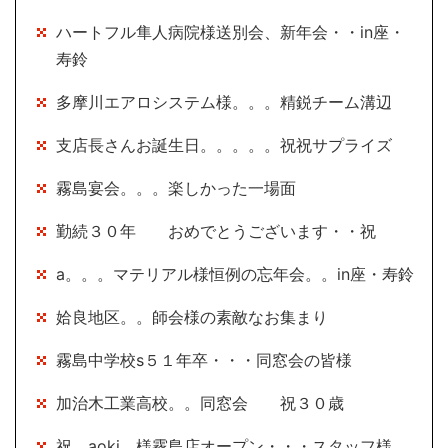
ハートフル隼人病院様送別会、新年会・・in座・
寿鈴
多摩川エアロシステム様。。。精鋭チーム溝辺
支店長さんお誕生日。。。。。祝祝サプライズ
霧島宴会。。。楽しかった一場面
勤続３０年 おめでとうございます・・祝
a。。。マテリアル様恒例の忘年会。。in座・寿鈴
姶良地区。。師会様の素敵なお集まり
霧島中学校s５１年卒・・・同窓会の皆様
加治木工業高校。。同窓会 祝３０歳
祝 aoki 様霧島店オープン・・・スタッフ様