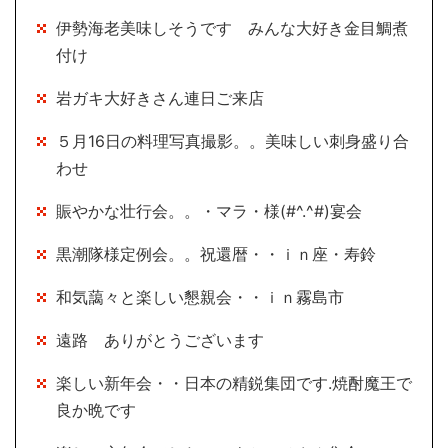
伊勢海老美味しそうです みんな大好き金目鯛煮
付け
岩ガキ大好きさん連日ご来店
５月16日の料理写真撮影。。美味しい刺身盛り合
わせ
賑やかな壮行会。。・マラ・様(#^.^#)宴会
黒潮隊様定例会。。祝還暦・・ｉｎ座・寿鈴
和気藹々と楽しい懇親会・・ｉｎ霧島市
遠路 ありがとうございます
楽しい新年会・・日本の精鋭集団です.焼酎魔王で
良か晩です