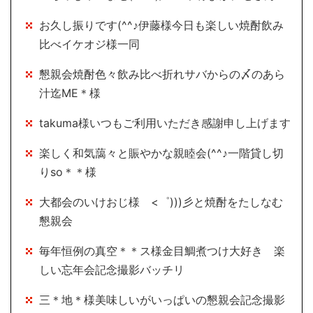
お久し振りです(^^♪伊藤様今日も楽しい焼酎飲み
比べイケオジ様一同
懇親会焼酎色々飲み比べ折れサバからの〆のあら
汁迄ME＊様
takuma様いつもご利用いただき感謝申し上げます
楽しく和気藹々と賑やかな親睦会(^^♪一階貸し切
りso＊＊様
大都会のいけおじ様 <゜)))彡と焼酎をたしなむ
懇親会
毎年恒例の真空＊＊ス様金目鯛煮つけ大好き 楽
しい忘年会記念撮影バッチリ
三＊地＊様美味しいがいっぱいの懇親会記念撮影