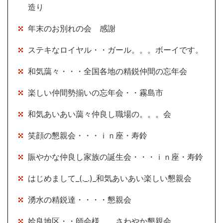
造り
年末のお別れの会 感謝
ステキなロイヤル・・ガール。。。ボーイです。
和気藹々・・・全国各地の精鋭仲間の忘年会
楽しい仲間勢揃いの忘年会・・霧島市
和気あいあい藹々仲良し職場の。。。会
笑顔の懇親会・・・ｉｎ座・寿鈴
賑やかな仲良し家族の誕生会・・・ｉｎ座・寿鈴
はじめまして_(._.)_和気あいあい楽しい懇親会
湧水の精鋭達・・・・懇親会
姶良地区・・師会様。。さわやか懇親会