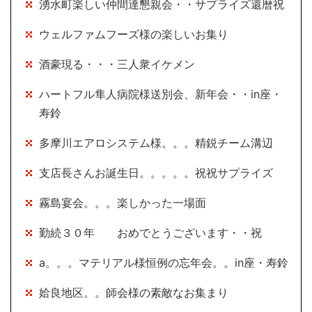
湧水町楽しい仲間達懇親会・・サプライズ還暦祝
ウェルファムフーズ様の楽しいお集り
酒豪現る・・・三人衆イケメン
ハートフル隼人病院様送別会、新年会・・in座・
寿鈴
多摩川エアロシステム様。。。精鋭チーム溝辺
支店長さんお誕生日。。。。。祝祝サプライズ
霧島宴会。。。楽しかった一場面
勤続３０年 おめでとうございます・・祝
a。。。マテリアル様恒例の忘年会。。in座・寿鈴
姶良地区。。師会様の素敵なお集まり