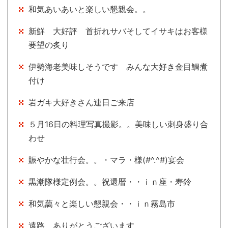
和気あいあいと楽しい懇親会。。
新鮮 大好評 首折れサバそしてイサキはお客様
要望の炙り
伊勢海老美味しそうです みんな大好き金目鯛煮
付け
岩ガキ大好きさん連日ご来店
５月16日の料理写真撮影。。美味しい刺身盛り合
わせ
賑やかな壮行会。。・マラ・様(#^.^#)宴会
黒潮隊様定例会。。祝還暦・・ｉｎ座・寿鈴
和気藹々と楽しい懇親会・・ｉｎ霧島市
遠路 ありがとうございます