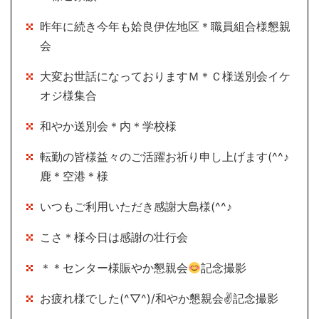
昨年に続き今年も姶良伊佐地区＊職員組合様懇親
会
大変お世話になっておりますＭ＊Ｃ様送別会イケ
オジ様集合
和やか送別会＊内＊学校様
転勤の皆様益々のご活躍お祈り申し上げます(^^♪
鹿＊空港＊様
いつもご利用いただき感謝大島様(^^♪
こさ＊様今日は感謝の壮行会
＊＊センター様賑やか懇親会
記念撮影
お疲れ様でした(^▽^)/和やか懇親会✌記念撮影