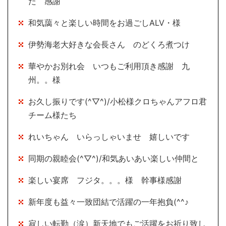
た 感謝
和気藹々と楽しい時間をお過ごしALV・様
伊勢海老大好きな会長さん のどくろ煮つけ
華やかお別れ会 いつもご利用頂き感謝 九
州。。様
お久し振りです(^▽^)/小松様クロちゃんアフロ君
チーム様たち
れいちゃん いらっしゃいませ 嬉しいです
同期の親睦会(^▽^)/和気あいあい楽しい仲間と
楽しい宴席 フジタ。。。様 幹事様感謝
新年度も益々一致団結で活躍の一年抱負(^^♪
寂しい転勤（涙）新天地でもご活躍をお祈り致し