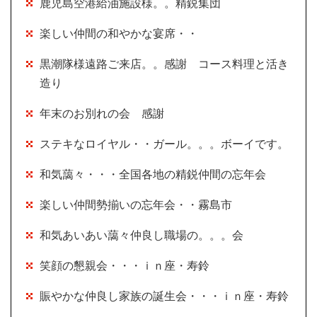
鹿児島空港給油施設様。。精鋭集団
楽しい仲間の和やかな宴席・・
黒潮隊様遠路ご来店。。感謝 コース料理と活き
造り
年末のお別れの会 感謝
ステキなロイヤル・・ガール。。。ボーイです。
和気藹々・・・全国各地の精鋭仲間の忘年会
楽しい仲間勢揃いの忘年会・・霧島市
和気あいあい藹々仲良し職場の。。。会
笑顔の懇親会・・・ｉｎ座・寿鈴
賑やかな仲良し家族の誕生会・・・ｉｎ座・寿鈴