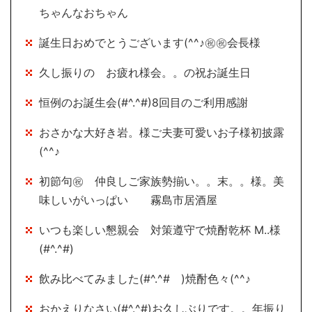
ちゃんなおちゃん
誕生日おめでとうございます(^^♪㊗㊗会長様
久し振りの お疲れ様会。。の祝お誕生日
恒例のお誕生会(#^.^#)8回目のご利用感謝
おさかな大好き岩。様ご夫妻可愛いお子様初披露
(^^♪
初節句㊗ 仲良しご家族勢揃い。。末。。様。美
味しいがいっぱい 霧島市居酒屋
いつも楽しい懇親会 対策遵守で焼酎乾杯 M..様
(#^.^#)
飲み比べてみました(#^.^# )焼酎色々(^^♪
おかえりなさい(#^.^#)お久しぶりです。。年振り