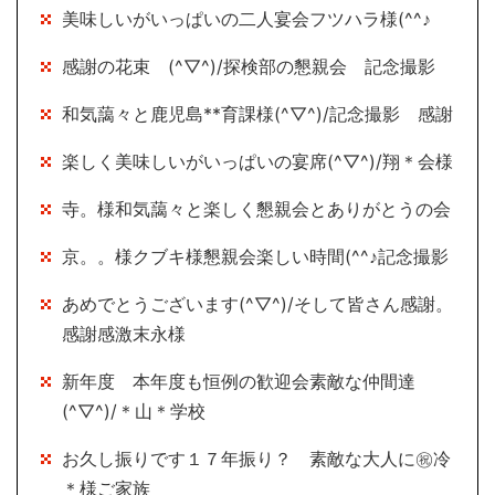
美味しいがいっぱいの二人宴会フツハラ様(^^♪
感謝の花束 (^▽^)/探検部の懇親会 記念撮影
和気藹々と鹿児島**育課様(^▽^)/記念撮影 感謝
楽しく美味しいがいっぱいの宴席(^▽^)/翔＊会様
寺。様和気藹々と楽しく懇親会とありがとうの会
京。。様クブキ様懇親会楽しい時間(^^♪記念撮影
あめでとうございます(^▽^)/そして皆さん感謝。
感謝感激末永様
新年度 本年度も恒例の歓迎会素敵な仲間達
(^▽^)/＊山＊学校
お久し振りです１７年振り？ 素敵な大人に㊗冷
＊様ご家族