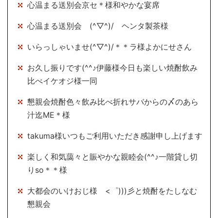
心温まる送別会京セ＊様和やかな宴席
心温まる送別会 (^▽^)/ ヘンタ製茶様
いらっしゃいませ(^▽^)/＊＊ラ様よかにせさん
お久し振りです(^^♪伊藤様今日も楽しい焼酎飲み
比べイケオジ様一同
懇親会焼酎色々飲み比べ折れサバからの〆のあら
汁迄ME＊様
takuma様いつもご利用いただき感謝申し上げます
楽しく和気藹々と賑やかな親睦会(^^♪一階貸し切
りso＊＊様
大都会のいけおじ様 <゜)))彡と焼酎をたしなむ
懇親会