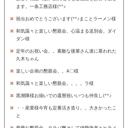
ます。一条工務店様(^^♪
祝㊗おめでとうございます(^^♪まことラーメン様
和気藹々と楽しい懇親会。心温まる送別会。ダイ
ダン様
定年のお祝い会。。素敵な後輩さん達に慕われた
久木ちゃん
楽しい企画の懇親会。。A〇様
和気藹々と楽しい懇親会。。。。ラ様
黒潮隊様お揃いでの還暦祝いいつも仲良し(^^♪
・・産業様今宵も定番活き造り。。大きかったこ
と
豪華な懇親会 タラバ蟹そして伊勢海老とヒラメ