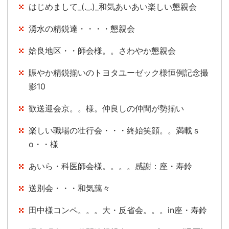
はじめまして_(._.)_和気あいあい楽しい懇親会
湧水の精鋭達・・・・懇親会
姶良地区・・師会様。。さわやか懇親会
賑やか精鋭揃いのトヨタユーゼック様恒例記念撮
影10
歓送迎会京。。様。仲良しの仲間が勢揃い
楽しい職場の壮行会・・・終始笑顔。。満載ｓ
o・・様
あいら・科医師会様。。。。感謝：座・寿鈴
送別会・・・和気藹々
田中様コンペ。。。大・反省会。。。in座・寿鈴