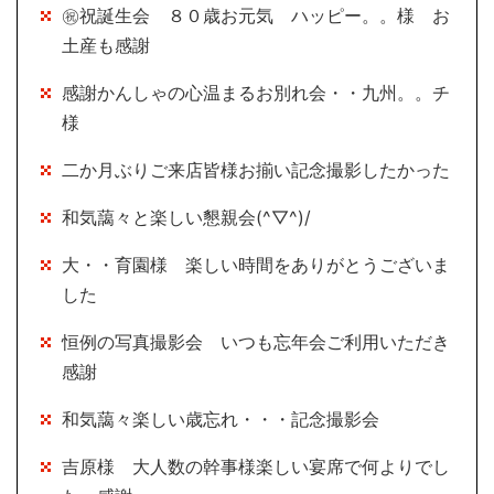
㊗祝誕生会 ８０歳お元気 ハッピー。。様 お
土産も感謝
感謝かんしゃの心温まるお別れ会・・九州。。チ
様
二か月ぶりご来店皆様お揃い記念撮影したかった
和気藹々と楽しい懇親会(^▽^)/
大・・育園様 楽しい時間をありがとうございま
した
恒例の写真撮影会 いつも忘年会ご利用いただき
感謝
和気藹々楽しい歳忘れ・・・記念撮影会
吉原様 大人数の幹事様楽しい宴席で何よりでし