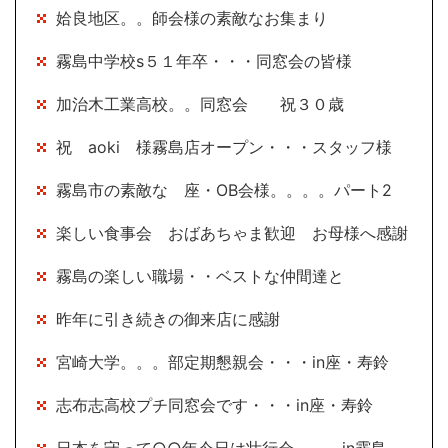
姶良地区。。師会様の素敵なお集まり
霧島中学校s５１年卒・・・同窓会の皆様
加治木工業高校。。同窓会 祝３０歳
祝 aoki 様霧島店オープン・・・スタッフ様
霧島市の素敵な 座・OB会様。。。。パート2
楽しい食事会 おばあちゃま歓迎 お母様へ感謝
霧島の楽しい職場・・ベストな仲間達と
昨年に引き続きの御来店に感謝
宮崎大学。。。部定期懇親会・・・in座・寿鈴
志布志高校プチ同窓会です・・・in座・寿鈴