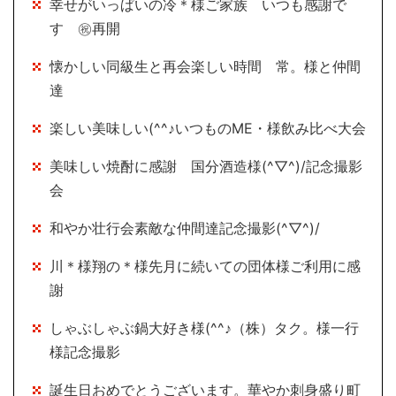
幸せがいっぱいの冷＊様ご家族 いつも感謝で
す ㊗再開
懐かしい同級生と再会楽しい時間 常。様と仲間
達
楽しい美味しい(^^♪いつものME・様飲み比べ大会
美味しい焼酎に感謝 国分酒造様(^▽^)/記念撮影
会
和やか壮行会素敵な仲間達記念撮影(^▽^)/
川＊様翔の＊様先月に続いての団体様ご利用に感
謝
しゃぶしゃぶ鍋大好き様(^^♪（株）タク。様一行
様記念撮影
誕生日おめでとうございます。華やか刺身盛り町