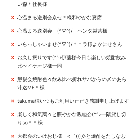
い森＊社長様
心温まる送別会京セ＊様和やかな宴席
心温まる送別会 (^▽^)/ ヘンタ製茶様
いらっしゃいませ(^▽^)/＊＊ラ様よかにせさん
お久し振りです(^^♪伊藤様今日も楽しい焼酎飲み
比べイケオジ様一同
懇親会焼酎色々飲み比べ折れサバからの〆のあら
汁迄ME＊様
takuma様いつもご利用いただき感謝申し上げます
楽しく和気藹々と賑やかな親睦会(^^♪一階貸し切
りso＊＊様
大都会のいけおじ様 <゜)))彡と焼酎をたしなむ