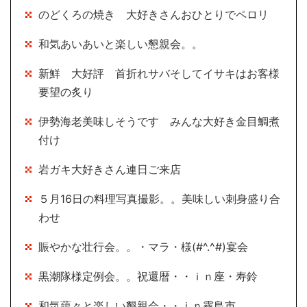
のどくろの焼き 大好きさんおひとりでペロリ
和気あいあいと楽しい懇親会。。
新鮮 大好評 首折れサバそしてイサキはお客様
要望の炙り
伊勢海老美味しそうです みんな大好き金目鯛煮
付け
岩ガキ大好きさん連日ご来店
５月16日の料理写真撮影。。美味しい刺身盛り合
わせ
賑やかな壮行会。。・マラ・様(#^.^#)宴会
黒潮隊様定例会。。祝還暦・・ｉｎ座・寿鈴
和気藹々と楽しい懇親会・・ｉｎ霧島市