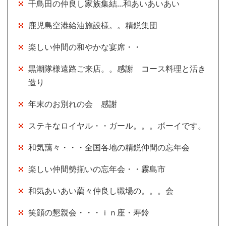
千鳥田の仲良し家族集結...和あいあいあい
鹿児島空港給油施設様。。精鋭集団
楽しい仲間の和やかな宴席・・
黒潮隊様遠路ご来店。。感謝 コース料理と活き
造り
年末のお別れの会 感謝
ステキなロイヤル・・ガール。。。ボーイです。
和気藹々・・・全国各地の精鋭仲間の忘年会
楽しい仲間勢揃いの忘年会・・霧島市
和気あいあい藹々仲良し職場の。。。会
笑顔の懇親会・・・ｉｎ座・寿鈴