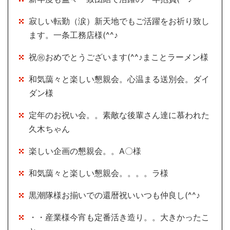
寂しい転勤（涙）新天地でもご活躍をお祈り致し
ます。一条工務店様(^^♪
祝㊗おめでとうございます(^^♪まことラーメン様
和気藹々と楽しい懇親会。心温まる送別会。ダイ
ダン様
定年のお祝い会。。素敵な後輩さん達に慕われた
久木ちゃん
楽しい企画の懇親会。。A〇様
和気藹々と楽しい懇親会。。。。ラ様
黒潮隊様お揃いでの還暦祝いいつも仲良し(^^♪
・・産業様今宵も定番活き造り。。大きかったこ