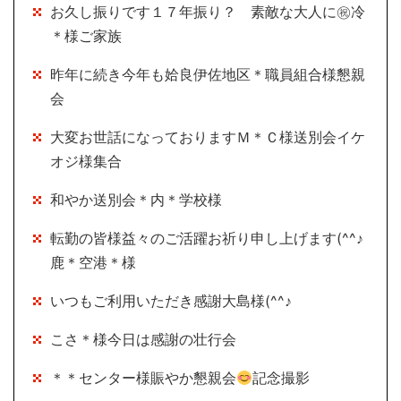
お久し振りです１７年振り？ 素敵な大人に㊗冷
＊様ご家族
昨年に続き今年も姶良伊佐地区＊職員組合様懇親
会
大変お世話になっておりますＭ＊Ｃ様送別会イケ
オジ様集合
和やか送別会＊内＊学校様
転勤の皆様益々のご活躍お祈り申し上げます(^^♪
鹿＊空港＊様
いつもご利用いただき感謝大島様(^^♪
こさ＊様今日は感謝の壮行会
＊＊センター様賑やか懇親会
記念撮影