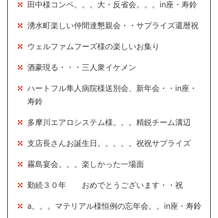
田中様コンペ。。。大・反省会。。。in座・寿鈴
湧水町楽しい仲間達懇親会・・サプライズ還暦祝
ウェルファムフーズ様の楽しいお集り
酒豪現る・・・三人衆イケメン
ハートフル隼人病院様送別会、新年会・・in座・
寿鈴
多摩川エアロシステム様。。。精鋭チーム溝辺
支店長さんお誕生日。。。。。祝祝サプライズ
霧島宴会。。。楽しかった一場面
勤続３０年 おめでとうございます・・祝
a。。。マテリアル様恒例の忘年会。。in座・寿鈴