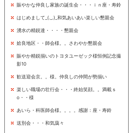
賑やかな仲良し家族の誕生会・・・ｉｎ座・寿鈴
はじめまして_(._.)_和気あいあい楽しい懇親会
湧水の精鋭達・・・・懇親会
姶良地区・・師会様。。さわやか懇親会
賑やか精鋭揃いのトヨタユーゼック様恒例記念撮
影10
歓送迎会京。。様。仲良しの仲間が勢揃い
楽しい職場の壮行会・・・終始笑顔。。満載ｓ
o・・様
あいら・科医師会様。。。。感謝：座・寿鈴
送別会・・・和気藹々