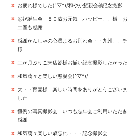
お疲れ様でした(^▽^)/和やか懇親会✌記念撮影
㊗祝誕生会 ８０歳お元気 ハッピー。。様 お
土産も感謝
感謝かんしゃの心温まるお別れ会・・九州。。チ
様
二か月ぶりご来店皆様お揃い記念撮影したかった
和気藹々と楽しい懇親会(^▽^)/
大・・育園様 楽しい時間をありがとうございま
した
恒例の写真撮影会 いつも忘年会ご利用いただき
感謝
和気藹々楽しい歳忘れ・・・記念撮影会