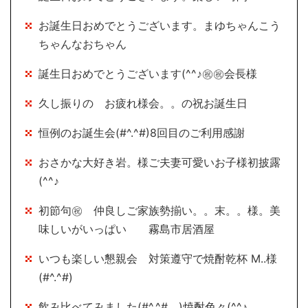
お誕生日おめでとうございます。まゆちゃんこう
ちゃんなおちゃん
誕生日おめでとうございます(^^♪㊗㊗会長様
久し振りの お疲れ様会。。の祝お誕生日
恒例のお誕生会(#^.^#)8回目のご利用感謝
おさかな大好き岩。様ご夫妻可愛いお子様初披露
(^^♪
初節句㊗ 仲良しご家族勢揃い。。末。。様。美
味しいがいっぱい 霧島市居酒屋
いつも楽しい懇親会 対策遵守で焼酎乾杯 M..様
(#^.^#)
飲み比べてみました(#^.^# )焼酎色々(^^♪