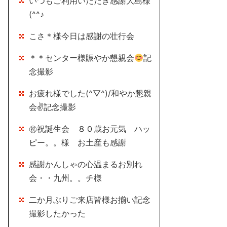
いつもご利用いただき感謝大島様
(^^♪
こさ＊様今日は感謝の壮行会
＊＊センター様賑やか懇親会
記
念撮影
お疲れ様でした(^▽^)/和やか懇親
会✌記念撮影
㊗祝誕生会 ８０歳お元気 ハッ
ピー。。様 お土産も感謝
感謝かんしゃの心温まるお別れ
会・・九州。。チ様
二か月ぶりご来店皆様お揃い記念
撮影したかった