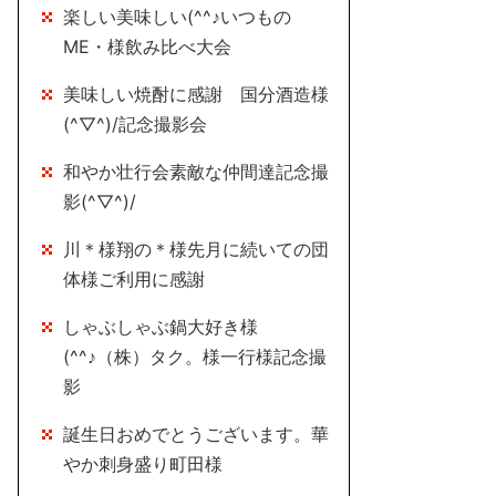
楽しい美味しい(^^♪いつもの
ME・様飲み比べ大会
美味しい焼酎に感謝 国分酒造様
(^▽^)/記念撮影会
和やか壮行会素敵な仲間達記念撮
影(^▽^)/
川＊様翔の＊様先月に続いての団
体様ご利用に感謝
しゃぶしゃぶ鍋大好き様
(^^♪（株）タク。様一行様記念撮
影
誕生日おめでとうございます。華
やか刺身盛り町田様