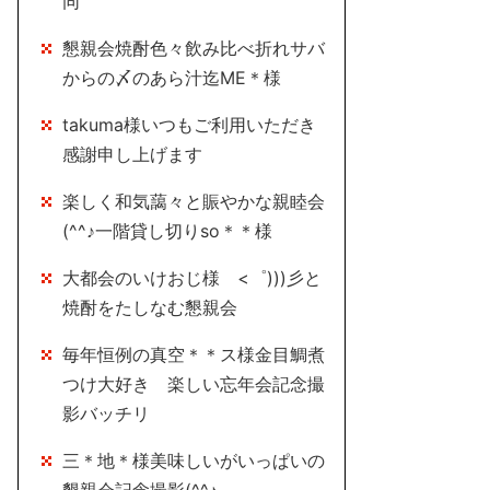
同
懇親会焼酎色々飲み比べ折れサバ
からの〆のあら汁迄ME＊様
takuma様いつもご利用いただき
感謝申し上げます
楽しく和気藹々と賑やかな親睦会
(^^♪一階貸し切りso＊＊様
大都会のいけおじ様 <゜)))彡と
焼酎をたしなむ懇親会
毎年恒例の真空＊＊ス様金目鯛煮
つけ大好き 楽しい忘年会記念撮
影バッチリ
三＊地＊様美味しいがいっぱいの