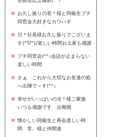
懇親会記念撮影(^^♪
お久し振りの若＊様と同級生プチ
同窓会大好きなカワハギ
川＊社長様お久し振りでございま
す(^▽^)/楽しい時間お土産も感謝
プチ同窓会(^^♪会話が止まらない
楽しい時間
さぁ これから大切なお友達の処
へ出陣で～す(^^♪
幸せがいっぱいの冷＊様ご家族
いつも感謝です ㊗再開
懐かしい同級生と再会楽しい時
間 常。様と仲間達