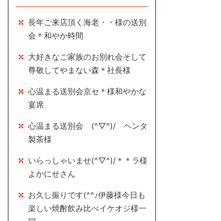
長年ご来店頂く海老・・様の送別
会＊和やか時間
大好きなご家族のお別れ会そして
尊敬してやまない森＊社長様
心温まる送別会京セ＊様和やかな
宴席
心温まる送別会 (^▽^)/ ヘンタ
製茶様
いらっしゃいませ(^▽^)/＊＊ラ様
よかにせさん
お久し振りです(^^♪伊藤様今日も
楽しい焼酎飲み比べイケオジ様一