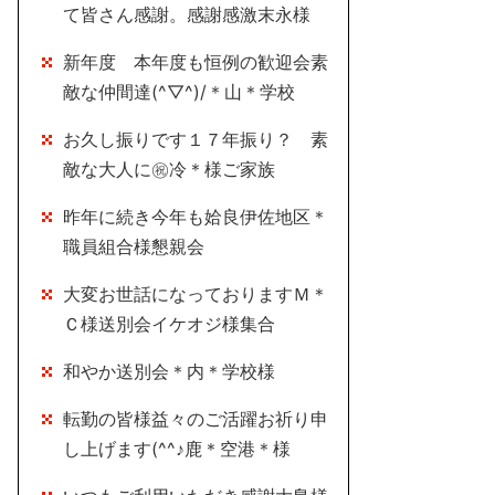
て皆さん感謝。感謝感激末永様
新年度 本年度も恒例の歓迎会素
敵な仲間達(^▽^)/＊山＊学校
お久し振りです１７年振り？ 素
敵な大人に㊗冷＊様ご家族
昨年に続き今年も姶良伊佐地区＊
職員組合様懇親会
大変お世話になっておりますＭ＊
Ｃ様送別会イケオジ様集合
和やか送別会＊内＊学校様
転勤の皆様益々のご活躍お祈り申
し上げます(^^♪鹿＊空港＊様