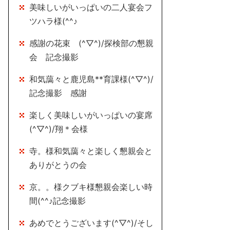
美味しいがいっぱいの二人宴会フ
ツハラ様(^^♪
感謝の花束 (^▽^)/探検部の懇親
会 記念撮影
和気藹々と鹿児島**育課様(^▽^)/
記念撮影 感謝
楽しく美味しいがいっぱいの宴席
(^▽^)/翔＊会様
寺。様和気藹々と楽しく懇親会と
ありがとうの会
京。。様クブキ様懇親会楽しい時
間(^^♪記念撮影
あめでとうございます(^▽^)/そし