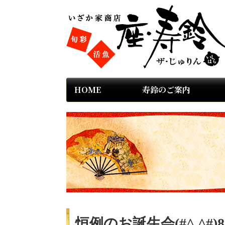
HOME
寿鈴のご案内
恒例のお誕生会(#^.^#