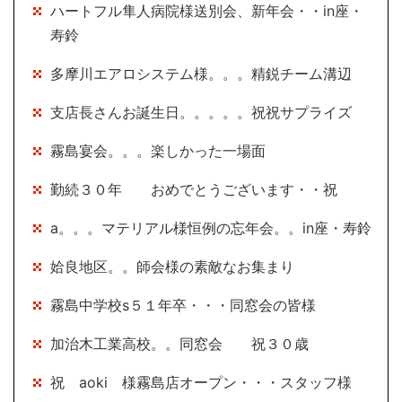
ハートフル隼人病院様送別会、新年会・・in座・
寿鈴
多摩川エアロシステム様。。。精鋭チーム溝辺
支店長さんお誕生日。。。。。祝祝サプライズ
霧島宴会。。。楽しかった一場面
勤続３０年 おめでとうございます・・祝
a。。。マテリアル様恒例の忘年会。。in座・寿鈴
姶良地区。。師会様の素敵なお集まり
霧島中学校s５１年卒・・・同窓会の皆様
加治木工業高校。。同窓会 祝３０歳
祝 aoki 様霧島店オープン・・・スタッフ様