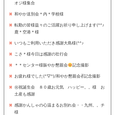
オジ様集合
和やか送別会＊内＊学校様
転勤の皆様益々のご活躍お祈り申し上げます(^^♪
鹿＊空港＊様
いつもご利用いただき感謝大島様(^^♪
こさ＊様今日は感謝の壮行会
＊＊センター様賑やか懇親会
記念撮影
お疲れ様でした(^▽^)/和やか懇親会✌記念撮影
㊗祝誕生会 ８０歳お元気 ハッピー。。様 お
土産も感謝
感謝かんしゃの心温まるお別れ会・・九州。。チ
様