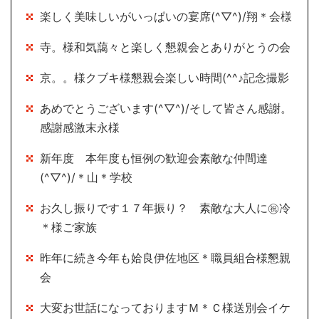
楽しく美味しいがいっぱいの宴席(^▽^)/翔＊会様
寺。様和気藹々と楽しく懇親会とありがとうの会
京。。様クブキ様懇親会楽しい時間(^^♪記念撮影
あめでとうございます(^▽^)/そして皆さん感謝。
感謝感激末永様
新年度 本年度も恒例の歓迎会素敵な仲間達
(^▽^)/＊山＊学校
お久し振りです１７年振り？ 素敵な大人に㊗冷
＊様ご家族
昨年に続き今年も姶良伊佐地区＊職員組合様懇親
会
大変お世話になっておりますＭ＊Ｃ様送別会イケ