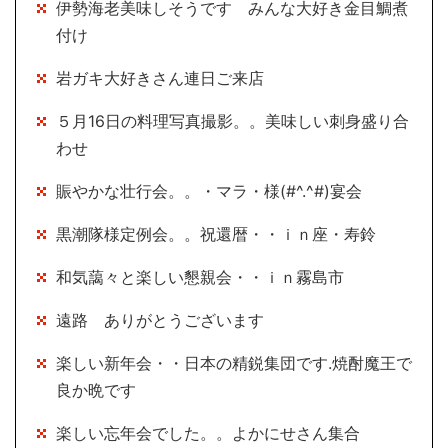
伊勢海老美味しそうです みんな大好き金目鯛煮
付け
岩ガキ大好きさん連日ご来店
５月16日の料理写真撮影。。美味しい刺身盛り合
わせ
賑やかな壮行会。。・マラ・様(#^.^#)宴会
黒潮隊様定例会。。祝還暦・・ｉｎ座・寿鈴
和気藹々と楽しい懇親会・・ｉｎ霧島市
遠路 ありがとうございます
楽しい新年会・・日本の精鋭集団です.焼酎魔王で
良か晩です
楽しい忘年会でした。。よかにせさん集合