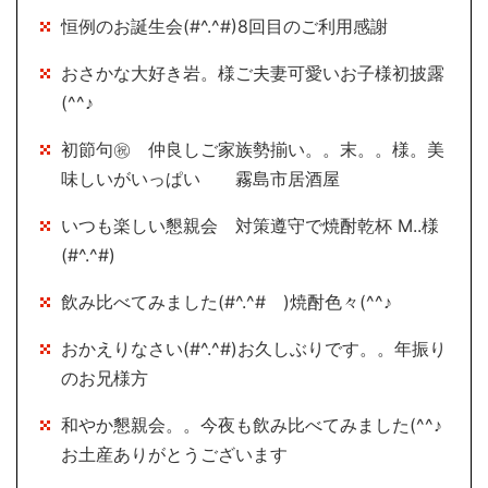
恒例のお誕生会(#^.^#)8回目のご利用感謝
おさかな大好き岩。様ご夫妻可愛いお子様初披露
(^^♪
初節句㊗ 仲良しご家族勢揃い。。末。。様。美
味しいがいっぱい 霧島市居酒屋
いつも楽しい懇親会 対策遵守で焼酎乾杯 M..様
(#^.^#)
飲み比べてみました(#^.^# )焼酎色々(^^♪
おかえりなさい(#^.^#)お久しぶりです。。年振り
のお兄様方
和やか懇親会。。今夜も飲み比べてみました(^^♪
お土産ありがとうございます