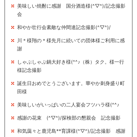
美味しい焼酎に感謝 国分酒造様(^▽^)/記念撮影
会
和やか壮行会素敵な仲間達記念撮影(^▽^)/
川＊様翔の＊様先月に続いての団体様ご利用に感
謝
しゃぶしゃぶ鍋大好き様(^^♪（株）タク。様一行
様記念撮影
誕生日おめでとうございます。華やか刺身盛り町
田様
美味しいがいっぱいの二人宴会フツハラ様(^^♪
感謝の花束 (^▽^)/探検部の懇親会 記念撮影
和気藹々と鹿児島**育課様(^▽^)/記念撮影 感謝