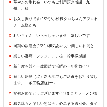
華やかお別れ会 いつもご利用頂き感謝 九
州。。様
お久し振りです(^▽^)/小松様クロちゃんアフロ君
チーム様たち
れいちゃん いらっしゃいませ 嬉しいです
同期の親睦会(^▽^)/和気あいあい楽しい仲間と
楽しい宴席 フジタ。。。様 幹事様感謝
新年度も益々一致団結で活躍の一年抱負(^^♪
寂しい転勤（涙）新天地でもご活躍をお祈り致し
ます。一条工務店様(^^♪
祝㊗おめでとうございます(^^♪まことラーメン様
和気藹々と楽しい懇親会。心温まる送別会。ダイ