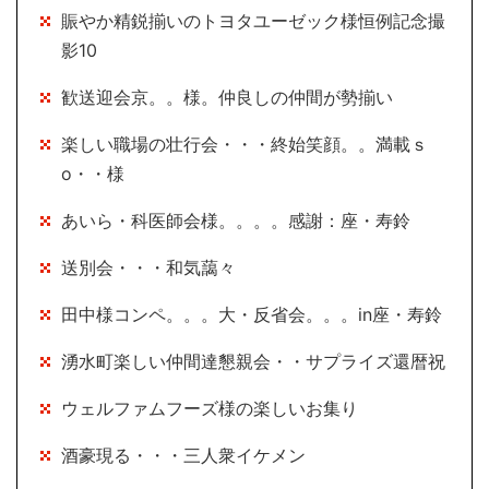
賑やか精鋭揃いのトヨタユーゼック様恒例記念撮
影10
歓送迎会京。。様。仲良しの仲間が勢揃い
楽しい職場の壮行会・・・終始笑顔。。満載ｓ
o・・様
あいら・科医師会様。。。。感謝：座・寿鈴
送別会・・・和気藹々
田中様コンペ。。。大・反省会。。。in座・寿鈴
湧水町楽しい仲間達懇親会・・サプライズ還暦祝
ウェルファムフーズ様の楽しいお集り
酒豪現る・・・三人衆イケメン