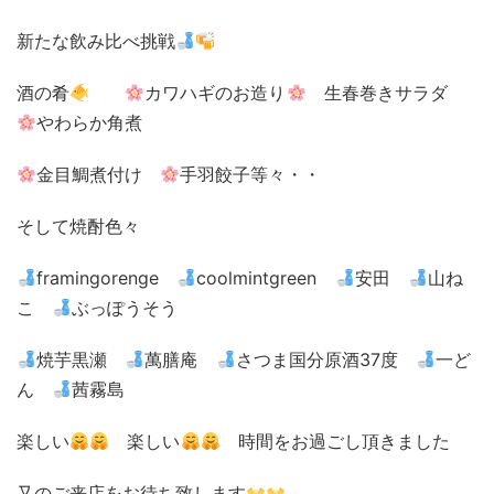
新たな飲み比べ挑戦
酒の肴
カワハギのお造り
生春巻きサラダ
やわらか角煮
金目鯛煮付け
手羽餃子等々・・
そして焼酎色々
framingorenge
coolmintgreen
安田
山ね
こ
ぶっぽうそう
焼芋黒瀬
萬膳庵
さつま国分原酒37度
一ど
ん
茜霧島
楽しい
楽しい
時間をお過ごし頂きました
又のご来店をお待ち致します