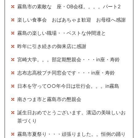
霧島市の素敵な 座・OB会様。。。。パート2
楽しい食事会 おばあちゃま歓迎 お母様へ感謝
霧島の楽しい職場・・ベストな仲間達と
昨年に引き続きの御来店に感謝
宮崎大学。。。部定期懇親会・・・in座・寿鈴
志布志高校プチ同窓会です・・・in座・寿鈴
日本を守って○○年今日は壮行会。。。in霧島
南さつま市と霧島市の懇親会
誕生日おめでとうございます。溝辺の美味しいお
茶づくり
霧島市夏祭り・・・頑張りました。。恒例の踊り