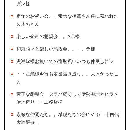
ダン様
定年のお祝い会。。素敵な後輩さん達に慕われた
久木ちゃん
楽しい企画の懇親会。。A〇様
和気藹々と楽しい懇親会。。。。ラ様
黒潮隊様お揃いでの還暦祝いいつも仲良し(^^♪
・・産業様今宵も定番活き造り。。大きかったこ
と
豪華な懇親会 タラバ蟹そして伊勢海老とヒラメ
活き造り・・工務店様
素敵な仲間たち。。精鋭たちの会(^▽^)/ 十四代
大吟醸参上