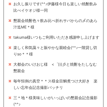
お久し振りです(^^♪伊藤様今日も楽しい焼酎飲み
比べイケオジ様一同
懇親会焼酎色々飲み比べ折れサバからの〆のあら
汁迄ME＊様
takuma様いつもご利用いただき感謝申し上げます
楽しく和気藹々と賑やかな親睦会(^^♪一階貸し切
りso＊＊様
大都会のいけおじ様 <゜)))彡と焼酎をたしなむ
懇親会
毎年恒例の真空＊＊ス様金目鯛煮つけ大好き 楽
しい忘年会記念撮影バッチリ
三＊地＊様美味しいがいっぱいの懇親会記念撮影
(^^♪