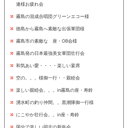
連様お疲れ会
霧島の混成合唱団グリーンエコー様
徳島から霧島へ素敵な出張軍団様
霧島市の素敵な 座・OB会様
霧島発の日本最強美女軍団壮行会
和気あい愛・・・・楽しい宴席
空の。。。様御一行・・親睦会
楽しい親睦会。。。in霧島の座・寿鈴
湧水町の釣り仲間。。黒潮隊御一行様
にこやか壮行会。。in座・寿鈴
国分で楽しい同志の新年会