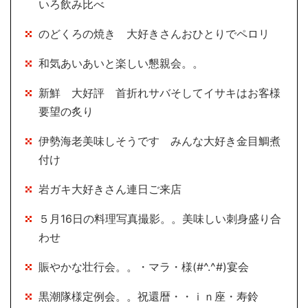
いろ飲み比べ
のどくろの焼き 大好きさんおひとりでペロリ
和気あいあいと楽しい懇親会。。
新鮮 大好評 首折れサバそしてイサキはお客様
要望の炙り
伊勢海老美味しそうです みんな大好き金目鯛煮
付け
岩ガキ大好きさん連日ご来店
５月16日の料理写真撮影。。美味しい刺身盛り合
わせ
賑やかな壮行会。。・マラ・様(#^.^#)宴会
黒潮隊様定例会。。祝還暦・・ｉｎ座・寿鈴