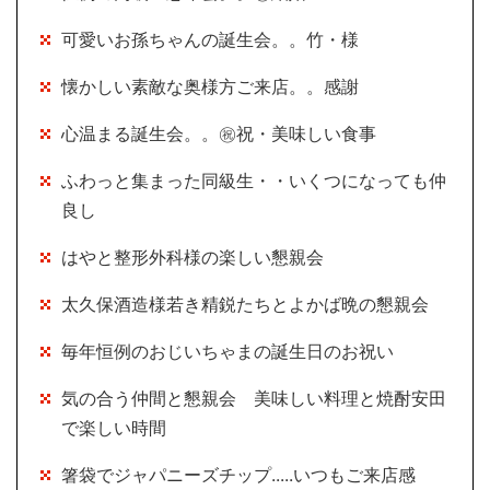
可愛いお孫ちゃんの誕生会。。竹・様
懐かしい素敵な奥様方ご来店。。感謝
心温まる誕生会。。㊗祝・美味しい食事
ふわっと集まった同級生・・いくつになっても仲
良し
はやと整形外科様の楽しい懇親会
太久保酒造様若き精鋭たちとよかば晩の懇親会
毎年恒例のおじいちゃまの誕生日のお祝い
気の合う仲間と懇親会 美味しい料理と焼酎安田
で楽しい時間
箸袋でジャパニーズチップ.....いつもご来店感