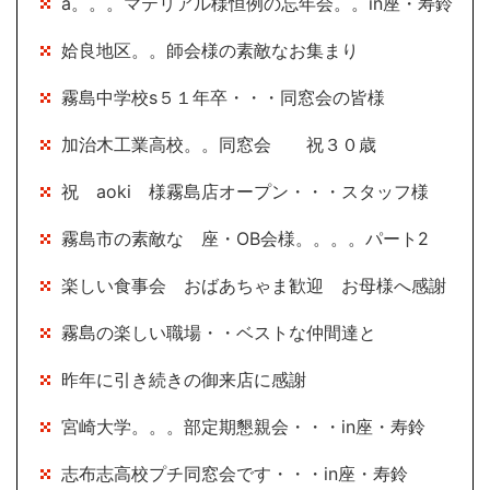
a。。。マテリアル様恒例の忘年会。。in座・寿鈴
姶良地区。。師会様の素敵なお集まり
霧島中学校s５１年卒・・・同窓会の皆様
加治木工業高校。。同窓会 祝３０歳
祝 aoki 様霧島店オープン・・・スタッフ様
霧島市の素敵な 座・OB会様。。。。パート2
楽しい食事会 おばあちゃま歓迎 お母様へ感謝
霧島の楽しい職場・・ベストな仲間達と
昨年に引き続きの御来店に感謝
宮崎大学。。。部定期懇親会・・・in座・寿鈴
志布志高校プチ同窓会です・・・in座・寿鈴