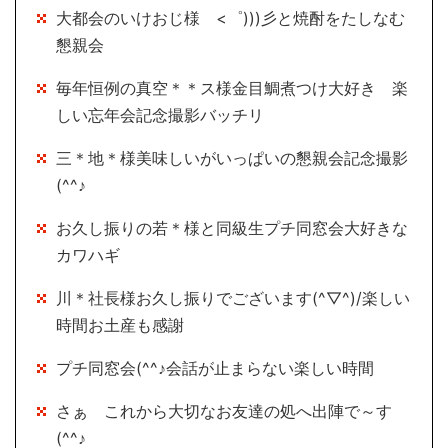
大都会のいけおじ様 <゜)))彡と焼酎をたしなむ
懇親会
毎年恒例の真空＊＊ス様金目鯛煮つけ大好き 楽
しい忘年会記念撮影バッチリ
三＊地＊様美味しいがいっぱいの懇親会記念撮影
(^^♪
お久し振りの若＊様と同級生プチ同窓会大好きな
カワハギ
川＊社長様お久し振りでございます(^▽^)/楽しい
時間お土産も感謝
プチ同窓会(^^♪会話が止まらない楽しい時間
さぁ これから大切なお友達の処へ出陣で～す
(^^♪