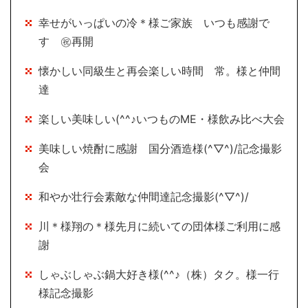
幸せがいっぱいの冷＊様ご家族 いつも感謝で
す ㊗再開
懐かしい同級生と再会楽しい時間 常。様と仲間
達
楽しい美味しい(^^♪いつものME・様飲み比べ大会
美味しい焼酎に感謝 国分酒造様(^▽^)/記念撮影
会
和やか壮行会素敵な仲間達記念撮影(^▽^)/
川＊様翔の＊様先月に続いての団体様ご利用に感
謝
しゃぶしゃぶ鍋大好き様(^^♪（株）タク。様一行
様記念撮影