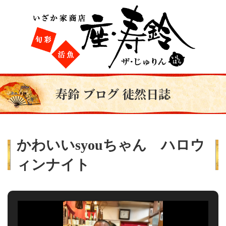
寿鈴 ブログ 徒然日誌
かわいいsyouちゃん ハロウ
ィンナイト