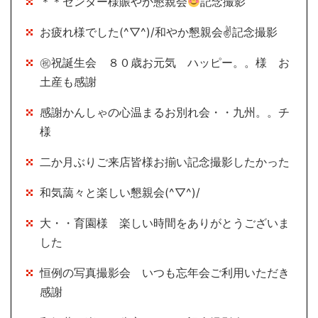
＊＊センター様賑やか懇親会
記念撮影
お疲れ様でした(^▽^)/和やか懇親会✌記念撮影
㊗祝誕生会 ８０歳お元気 ハッピー。。様 お
土産も感謝
感謝かんしゃの心温まるお別れ会・・九州。。チ
様
二か月ぶりご来店皆様お揃い記念撮影したかった
和気藹々と楽しい懇親会(^▽^)/
大・・育園様 楽しい時間をありがとうございま
した
恒例の写真撮影会 いつも忘年会ご利用いただき
感謝