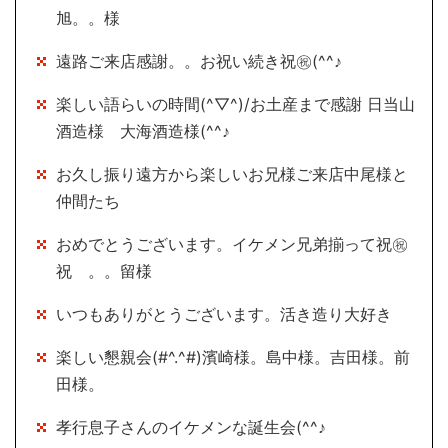
旭。。様
遠路ご来店感謝。。お祝い続き祝㊗(^^♪
楽しい語らいの時間(^▽^)/お土産まで感謝 日当山
酒造様 大海酒造様(^^♪
お久し振り遠方から楽しいお兄様ご来店中尾様と
仲間たち
おめでとうございます。イケメン兄弟揃って祝㊗
祝 。。留様
いつもありがとうございます。活き造り大好き
楽しい懇親会(#^.^#)濱崎様。島中様。吉田様。前
田様。
孝行息子さんのイケメンな誕生会(^^♪