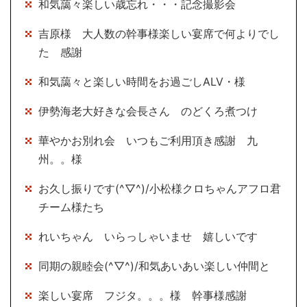
和気藹々楽しい歳忘れ・・・記念撮影会
吉原様 大人数の幹事様楽しい宴席で何よりでし
た 感謝
和気藹々と楽しい時間をお過ごしALV・様
伊勢海老大好きな会長さん のどくろ煮つけ
華やかお別れ会 いつもご利用頂き感謝 九
州。。様
お久し振りです(^▽^)/小松様クロちゃんアフロ君
チーム様たち
れいちゃん いらっしゃいませ 嬉しいです
同期の親睦会(^▽^)/和気あいあい楽しい仲間と
楽しい宴席 フジタ。。。様 幹事様感謝