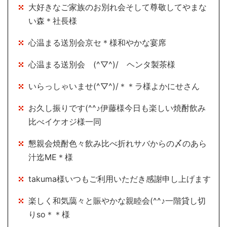
大好きなご家族のお別れ会そして尊敬してやまな
い森＊社長様
心温まる送別会京セ＊様和やかな宴席
心温まる送別会 (^▽^)/ ヘンタ製茶様
いらっしゃいませ(^▽^)/＊＊ラ様よかにせさん
お久し振りです(^^♪伊藤様今日も楽しい焼酎飲み
比べイケオジ様一同
懇親会焼酎色々飲み比べ折れサバからの〆のあら
汁迄ME＊様
takuma様いつもご利用いただき感謝申し上げます
楽しく和気藹々と賑やかな親睦会(^^♪一階貸し切
りso＊＊様