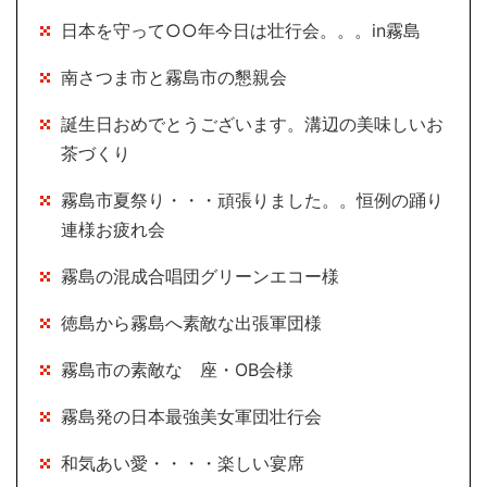
日本を守って○○年今日は壮行会。。。in霧島
南さつま市と霧島市の懇親会
誕生日おめでとうございます。溝辺の美味しいお
茶づくり
霧島市夏祭り・・・頑張りました。。恒例の踊り
連様お疲れ会
霧島の混成合唱団グリーンエコー様
徳島から霧島へ素敵な出張軍団様
霧島市の素敵な 座・OB会様
霧島発の日本最強美女軍団壮行会
和気あい愛・・・・楽しい宴席