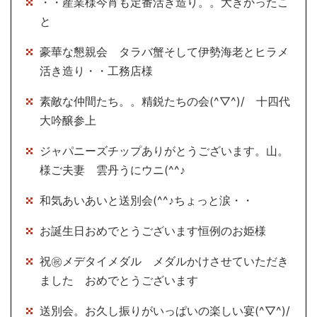
・・産業様今宵も定番活き造り。。大きかったこ
と
豪華な懇親会 タラバ蟹そして伊勢海老とヒラメ
活き造り・・工務店様
素敵な仲間たち。。精鋭たちの会(^▽^)/ 十四代
大吟醸参上
ジャパニーズチップありがとうございます。山。
様ご夫妻 雲丹うにウニ(^^♪
和気あいあいと送別会(^^♪ちょっと涙・・
お誕生日おめでとうございます恒例のお姫様
祝㊗メデタイメダル メダルかけさせていただき
ました おめでとうございます
送別会。お久し振りがいっぱいの楽しい宴(^▽^)/