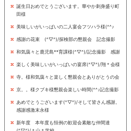
誕生日おめでとうございます。華やか刺身盛り町
田様
美味しいがいっぱいの二人宴会フツハラ様(^^♪
感謝の花束 (^▽^)/探検部の懇親会 記念撮影
和気藹々と鹿児島**育課様(^▽^)/記念撮影 感謝
楽しく美味しいがいっぱいの宴席(^▽^)/翔＊会様
寺。様和気藹々と楽しく懇親会とありがとうの会
京。。様クブキ様懇親会楽しい時間(^^♪記念撮影
あめでとうございます(^▽^)/そして皆さん感謝。
感謝感激末永様
新年度 本年度も恒例の歓迎会素敵な仲間達
(^▽^)/＊山＊学校