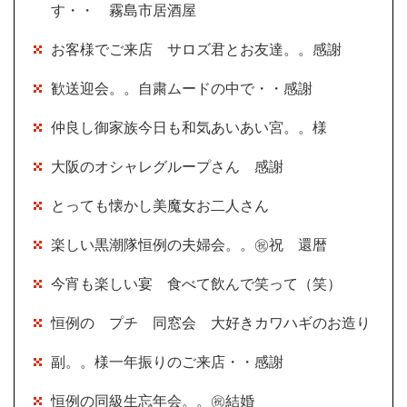
す・・ 霧島市居酒屋
お客様でご来店 サロズ君とお友達。。感謝
歓送迎会。。自粛ムードの中で・・感謝
仲良し御家族今日も和気あいあい宮。。様
大阪のオシャレグループさん 感謝
とっても懐かし美魔女お二人さん
楽しい黒潮隊恒例の夫婦会。。㊗祝 還暦
今宵も楽しい宴 食べて飲んで笑って（笑）
恒例の プチ 同窓会 大好きカワハギのお造り
副。。様一年振りのご来店・・感謝
恒例の同級生忘年会。。㊗結婚