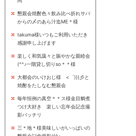
同
懇親会焼酎色々飲み比べ折れサバ
からの〆のあら汁迄ME＊様
takuma様いつもご利用いただき
感謝申し上げます
楽しく和気藹々と賑やかな親睦会
(^^♪一階貸し切りso＊＊様
大都会のいけおじ様 <゜)))彡と
焼酎をたしなむ懇親会
毎年恒例の真空＊＊ス様金目鯛煮
つけ大好き 楽しい忘年会記念撮
影バッチリ
三＊地＊様美味しいがいっぱいの