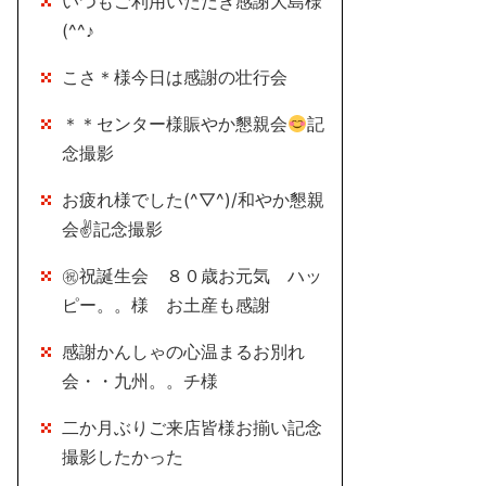
いつもご利用いただき感謝大島様
(^^♪
こさ＊様今日は感謝の壮行会
＊＊センター様賑やか懇親会
記
念撮影
お疲れ様でした(^▽^)/和やか懇親
会✌記念撮影
㊗祝誕生会 ８０歳お元気 ハッ
ピー。。様 お土産も感謝
感謝かんしゃの心温まるお別れ
会・・九州。。チ様
二か月ぶりご来店皆様お揃い記念
撮影したかった