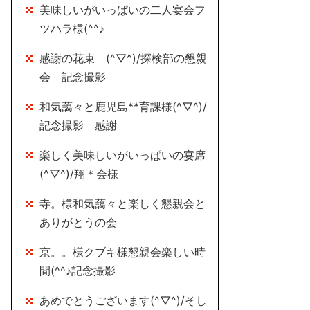
美味しいがいっぱいの二人宴会フ
ツハラ様(^^♪
感謝の花束 (^▽^)/探検部の懇親
会 記念撮影
和気藹々と鹿児島**育課様(^▽^)/
記念撮影 感謝
楽しく美味しいがいっぱいの宴席
(^▽^)/翔＊会様
寺。様和気藹々と楽しく懇親会と
ありがとうの会
京。。様クブキ様懇親会楽しい時
間(^^♪記念撮影
あめでとうございます(^▽^)/そし