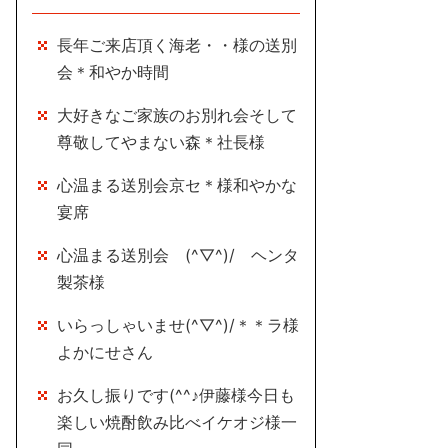
長年ご来店頂く海老・・様の送別
会＊和やか時間
大好きなご家族のお別れ会そして
尊敬してやまない森＊社長様
心温まる送別会京セ＊様和やかな
宴席
心温まる送別会 (^▽^)/ ヘンタ
製茶様
いらっしゃいませ(^▽^)/＊＊ラ様
よかにせさん
お久し振りです(^^♪伊藤様今日も
楽しい焼酎飲み比べイケオジ様一