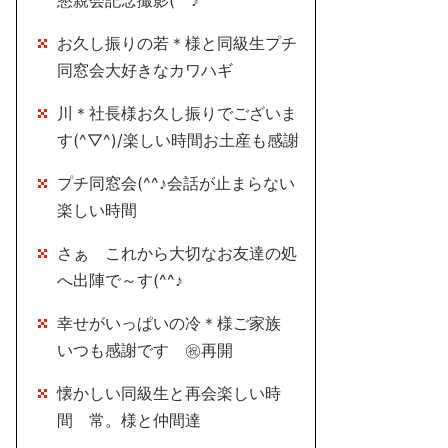
懇親会記念撮影(^^♪
お久し振りの若＊様と同級生プチ
同窓会大好きなカワハギ
川＊社長様お久し振りでございま
す(^▽^)/楽しい時間お土産も感謝
プチ同窓会(^^♪会話が止まらない
楽しい時間
さぁ これから大切なお友達の処
へ出陣で～す(^^♪
幸せがいっぱいの冷＊様ご家族
いつも感謝です ㊗再開
懐かしい同級生と再会楽しい時
間 常。様と仲間達