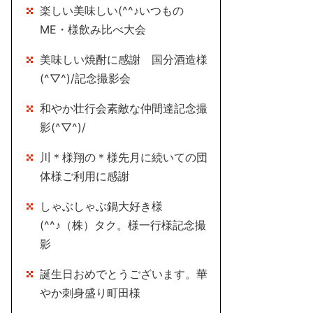
楽しい美味しい(^^♪いつもの
ME・様飲み比べ大会
美味しい焼酎に感謝 国分酒造様
(^▽^)/記念撮影会
和やか壮行会素敵な仲間達記念撮
影(^▽^)/
川＊様翔の＊様先月に続いての団
体様ご利用に感謝
しゃぶしゃぶ鍋大好き様
(^^♪（株）タク。様一行様記念撮
影
誕生日おめでとうございます。華
やか刺身盛り町田様