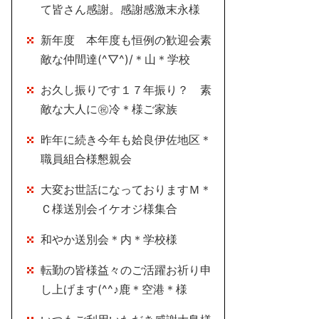
て皆さん感謝。感謝感激末永様
新年度 本年度も恒例の歓迎会素
敵な仲間達(^▽^)/＊山＊学校
お久し振りです１７年振り？ 素
敵な大人に㊗冷＊様ご家族
昨年に続き今年も姶良伊佐地区＊
職員組合様懇親会
大変お世話になっておりますＭ＊
Ｃ様送別会イケオジ様集合
和やか送別会＊内＊学校様
転勤の皆様益々のご活躍お祈り申
し上げます(^^♪鹿＊空港＊様