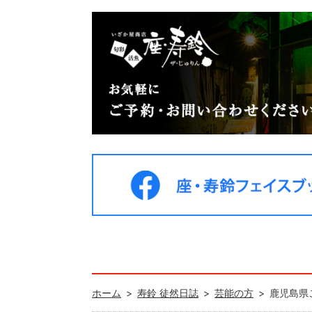
ホーム
寿鈴 徒然日誌
芸能の方
鹿児島県