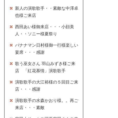
新人の演歌歌手・・素敵な中澤卓
也様ご来店
西田あい様御来店・・・小顔美
人・・ソニー様夏祭り
バナナマン日村様御一行様楽しい
宴席・・・感謝
歌う巫女さん 羽山みずき様ご来
店 「紅花慕情」演歌歌手
演歌歌手の大江裕様の５回目ご来
店・・・感謝
演歌歌手の水森かおり様。。再ご
来店・・・素敵