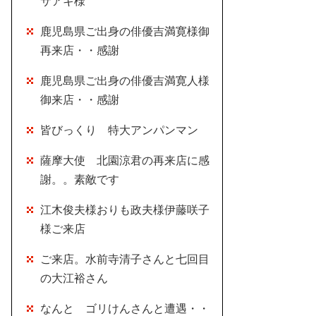
サアキ様
鹿児島県ご出身の俳優吉満寛様御
再来店・・感謝
鹿児島県ご出身の俳優吉満寛人様
御来店・・感謝
皆びっくり 特大アンパンマン
薩摩大使 北園涼君の再来店に感
謝。。素敵です
江木俊夫様おりも政夫様伊藤咲子
様ご来店
ご来店。水前寺清子さんと七回目
の大江裕さん
なんと ゴリけんさんと遭遇・・