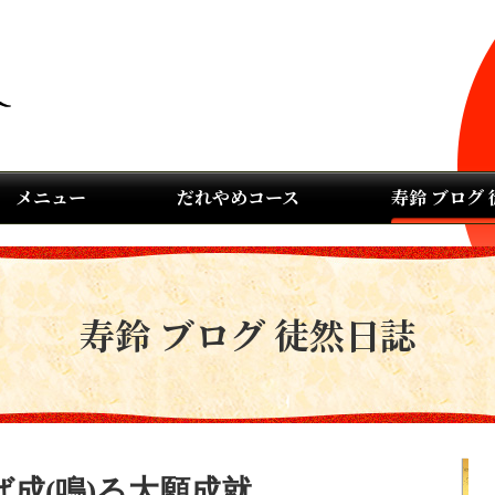
メニュー
だれやめコース
寿鈴 ブログ
寿鈴 ブログ 徒然日誌
成(鳴)る大願成就