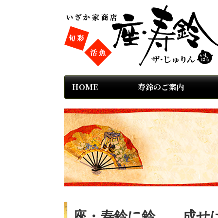
HOME
寿鈴のご案内
座・寿鈴に鈴 成せば