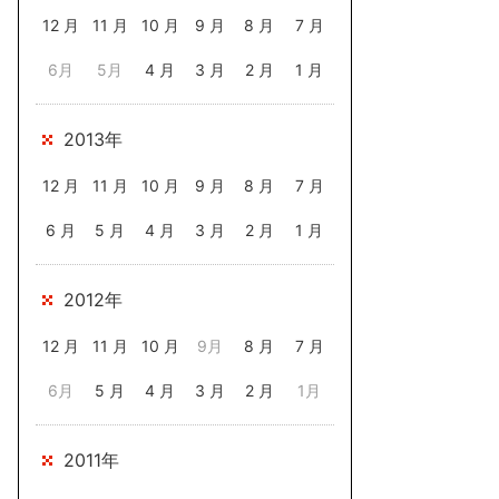
12 月
11 月
10 月
9 月
8 月
7 月
6月
5月
4 月
3 月
2 月
1 月
2013年
12 月
11 月
10 月
9 月
8 月
7 月
6 月
5 月
4 月
3 月
2 月
1 月
2012年
12 月
11 月
10 月
9月
8 月
7 月
6月
5 月
4 月
3 月
2 月
1月
2011年