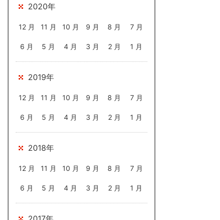
2020年
12 月
11 月
10 月
9 月
8 月
7 月
6 月
5 月
4 月
3 月
2 月
1 月
2019年
12 月
11 月
10 月
9 月
8 月
7 月
6 月
5 月
4 月
3 月
2 月
1 月
2018年
12 月
11 月
10 月
9 月
8 月
7 月
6 月
5 月
4 月
3 月
2 月
1 月
2017年