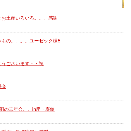
とお土産いろいろ。。。感謝
つもの。。。。ユーゼック様5
うございます・・祝
親会
例の忘年会。。in座・寿鈴