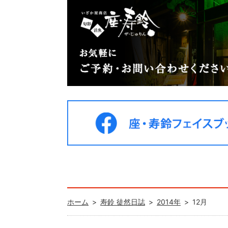
ホーム
寿鈴 徒然日誌
2014年
12月