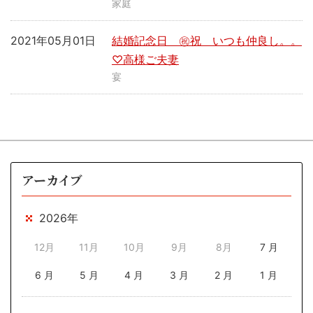
家庭
2021年05月01日
結婚記念日 ㊗祝 いつも仲良し。。
♡高様ご夫妻
宴
アーカイブ
2026年
12月
11月
10月
9月
8月
7 月
6 月
5 月
4 月
3 月
2 月
1 月