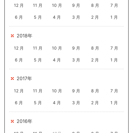
12 月
11 月
10 月
9 月
8 月
7 月
6 月
5 月
4 月
3 月
2 月
1 月
2018年
12 月
11 月
10 月
9 月
8 月
7 月
6 月
5 月
4 月
3 月
2 月
1 月
2017年
12 月
11 月
10 月
9 月
8 月
7 月
6 月
5 月
4 月
3 月
2 月
1 月
2016年