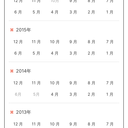
12 月
11 月
10月
9 月
8 月
7 月
6 月
5 月
4 月
3 月
2 月
1 月
2015年
12 月
11 月
10 月
9 月
8 月
7 月
6 月
5 月
4 月
3 月
2 月
1 月
2014年
12 月
11 月
10 月
9 月
8 月
7 月
6月
5月
4 月
3 月
2 月
1 月
2013年
12 月
11 月
10 月
9 月
8 月
7 月