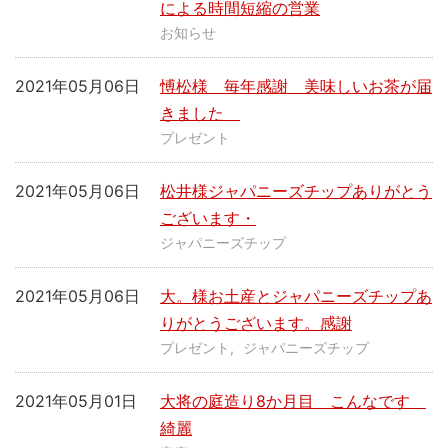
による時間短縮の営業
お知らせ
2021年05月06日
愽松様 毎年感謝 美味しいお茶が届
きました
プレゼント
2021年05月06日
松井様ジャパニーズチップありがとう
ございます・
ジャパニーズチップ
2021年05月06日
大。様お土産とジャパニーズチップあ
りがとうございます。感謝
プレゼント
ジャパニーズチップ
2021年05月01日
大将の庭造り8か月目 こんなです
綺麗