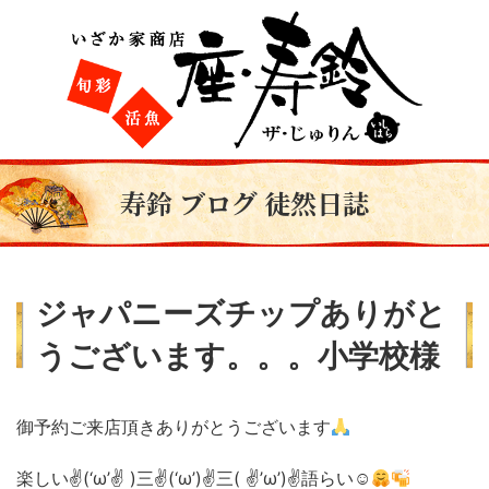
寿鈴 ブログ 徒然日誌
ジャパニーズチップありがと
うございます。。。小学校様
御予約ご来店頂きありがとうございます
楽しい✌(‘ω’✌ )三✌(‘ω’)✌三( ✌’ω’)✌語らい☺