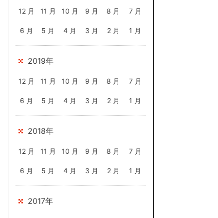
12 月
11 月
10 月
9 月
8 月
7 月
6 月
5 月
4 月
3 月
2 月
1 月
2019年
12 月
11 月
10 月
9 月
8 月
7 月
6 月
5 月
4 月
3 月
2 月
1 月
2018年
12 月
11 月
10 月
9 月
8 月
7 月
6 月
5 月
4 月
3 月
2 月
1 月
2017年