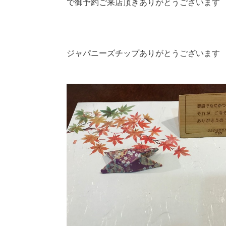
で御予約ご来店頂きありがとうございます
ジャパニーズチップありがとうございます