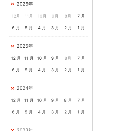
2026年
12月
11月
10月
9月
8月
7 月
6 月
5 月
4 月
3 月
2 月
1 月
2025年
12 月
11 月
10 月
9 月
8月
7 月
6 月
5 月
4 月
3 月
2 月
1 月
2024年
12 月
11 月
10 月
9 月
8 月
7 月
6 月
5 月
4 月
3 月
2 月
1 月
2023年