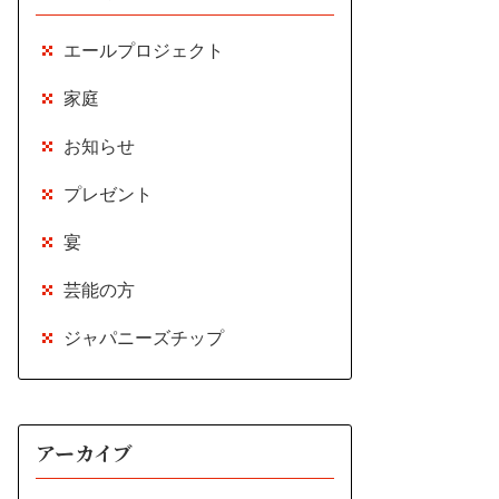
エールプロジェクト
家庭
お知らせ
プレゼント
宴
芸能の方
ジャパニーズチップ
アーカイブ