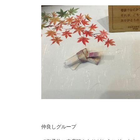
仲良しグループ