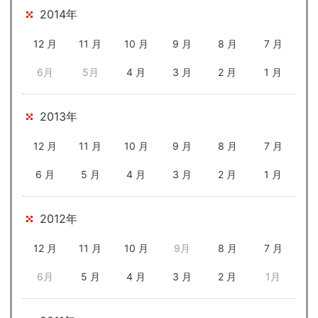
2014年
12 月
11 月
10 月
9 月
8 月
7 月
6月
5月
4 月
3 月
2 月
1 月
2013年
12 月
11 月
10 月
9 月
8 月
7 月
6 月
5 月
4 月
3 月
2 月
1 月
2012年
12 月
11 月
10 月
9月
8 月
7 月
6月
5 月
4 月
3 月
2 月
1月