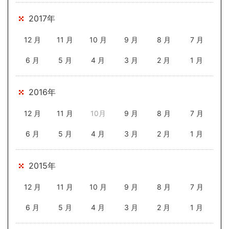
2017年
12 月
11 月
10 月
9 月
8 月
7 月
6 月
5 月
4 月
3 月
2 月
1 月
2016年
12 月
11 月
10月
9 月
8 月
7 月
6 月
5 月
4 月
3 月
2 月
1 月
2015年
12 月
11 月
10 月
9 月
8 月
7 月
6 月
5 月
4 月
3 月
2 月
1 月