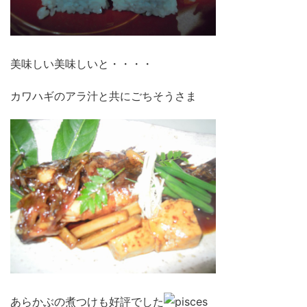
美味しい美味しいと・・・・
カワハギのアラ汁と共にごちそうさま
あらかぶの煮つけも好評でした