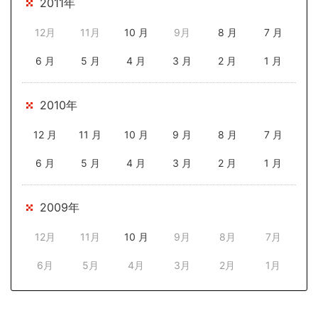
2011年
12月
11月
10 月
9月
8 月
7 月
6 月
5 月
4 月
3 月
2 月
1 月
2010年
12 月
11 月
10 月
9 月
8 月
7 月
6 月
5 月
4 月
3 月
2 月
1 月
2009年
12月
11月
10 月
9月
8月
7月
6月
5月
4月
3月
2月
1月