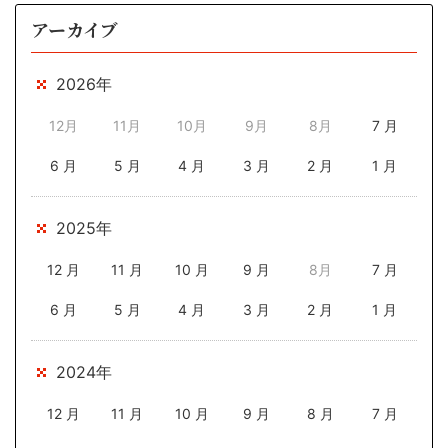
アーカイブ
2026年
12月
11月
10月
9月
8月
7 月
6 月
5 月
4 月
3 月
2 月
1 月
2025年
12 月
11 月
10 月
9 月
8月
7 月
6 月
5 月
4 月
3 月
2 月
1 月
2024年
12 月
11 月
10 月
9 月
8 月
7 月