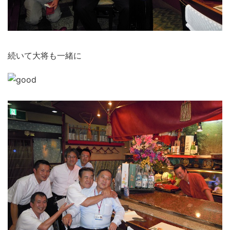
続いて大将も一緒に