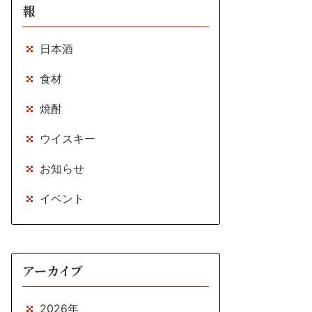
報
日本酒
食材
焼酎
ウイスキー
お知らせ
イベント
アーカイブ
2026年