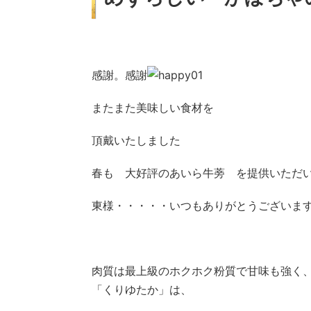
感謝。感謝
またまた美味しい食材を
頂戴いたしました
春も 大好評のあいら牛蒡 を提供いただ
東様・・・・・いつもありがとうございま
肉質は最上級のホクホク粉質で甘味も強く
「くりゆたか」は、