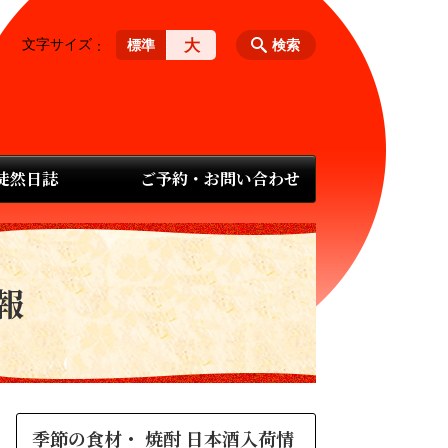
文字サイズ
大
標準
検索
 徒然日誌
ご予約・お問い合わせ
報
季節の食材・ 焼酎 日本酒入荷情