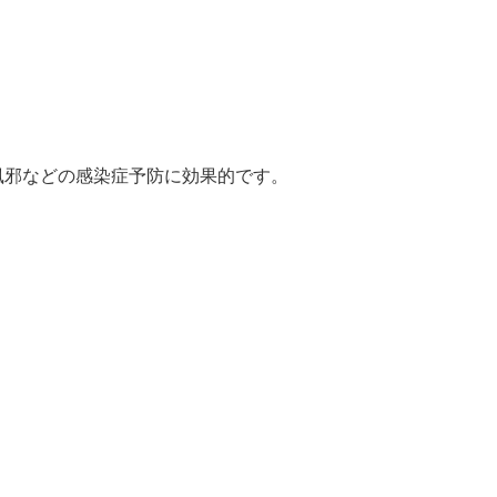
風邪などの感染症予防に効果的です。