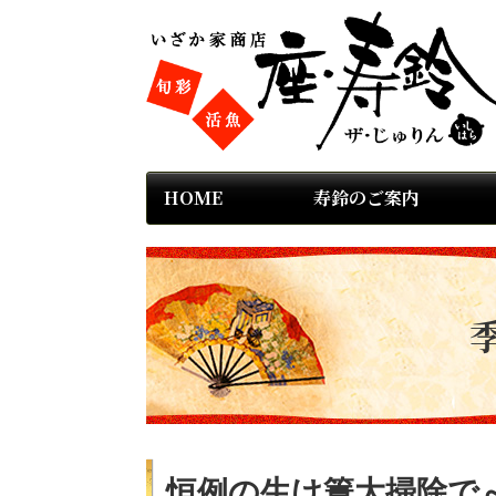
HOME
寿鈴のご案内
恒例の生け簀大掃除で