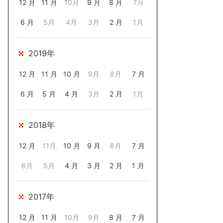
12 月
11 月
10月
9 月
8 月
7月
6 月
5月
4月
3月
2 月
1月
2019年
12 月
11 月
10 月
9月
8月
7 月
6 月
5 月
4 月
3月
2 月
1月
2018年
12 月
11月
10 月
9 月
8月
7 月
6月
5月
4 月
3 月
2 月
1 月
2017年
12 月
11 月
10月
9月
8 月
7 月