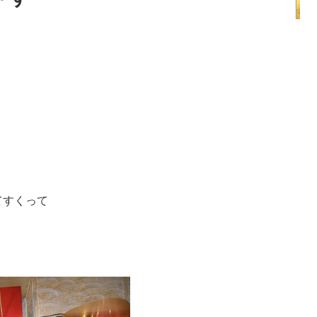
てすくって