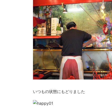
いつもの状態にもどりました