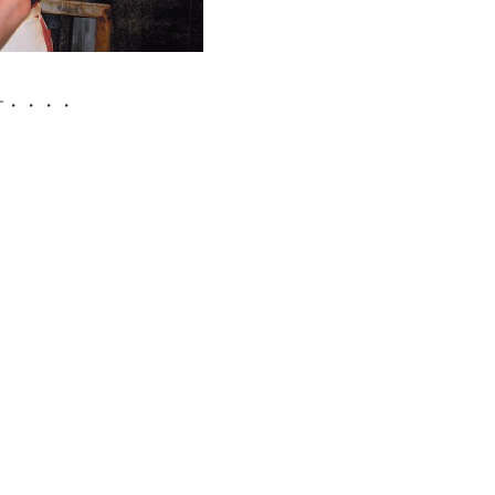
す・・・・