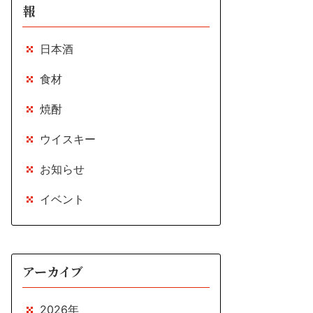
報
日本酒
食材
焼酎
ウイスキー
お知らせ
イベント
アーカイブ
2026年