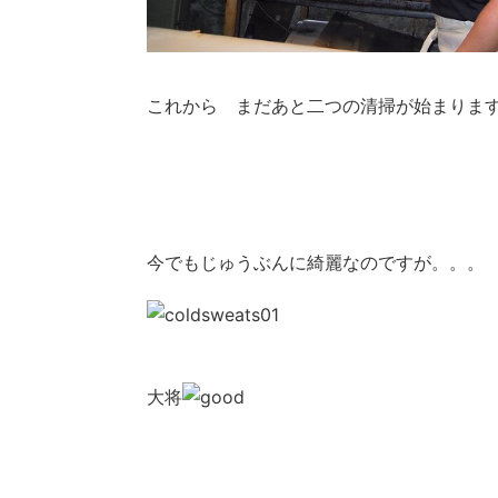
これから まだあと二つの清掃が始まりま
今でもじゅうぶんに綺麗なのですが。。。
大将