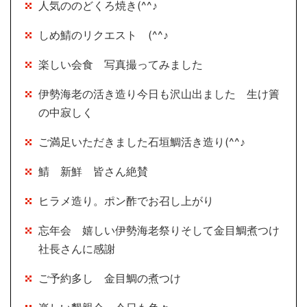
人気ののどくろ焼き(^^♪
しめ鯖のリクエスト (^^♪
楽しい会食 写真撮ってみました
伊勢海老の活き造り今日も沢山出ました 生け簀
の中寂しく
ご満足いただきました石垣鯛活き造り(^^♪
鯖 新鮮 皆さん絶賛
ヒラメ造り。ポン酢でお召し上がり
忘年会 嬉しい伊勢海老祭りそして金目鯛煮つけ
社長さんに感謝
ご予約多し 金目鯛の煮つけ