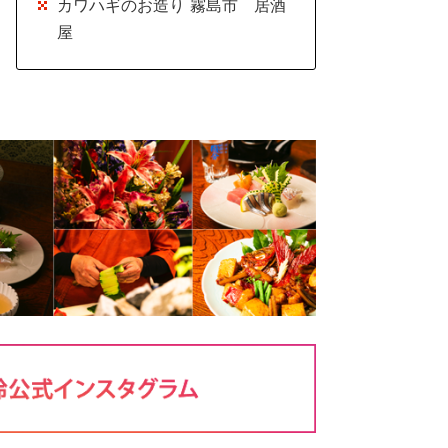
カワハギのお造り 霧島市 居酒
屋