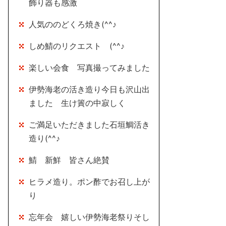
飾り器も感激
人気ののどくろ焼き(^^♪
しめ鯖のリクエスト (^^♪
楽しい会食 写真撮ってみました
伊勢海老の活き造り今日も沢山出
ました 生け簀の中寂しく
ご満足いただきました石垣鯛活き
造り(^^♪
鯖 新鮮 皆さん絶賛
ヒラメ造り。ポン酢でお召し上が
り
忘年会 嬉しい伊勢海老祭りそし