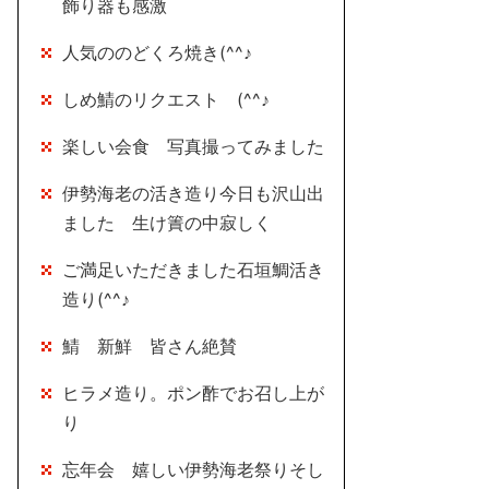
飾り器も感激
人気ののどくろ焼き(^^♪
しめ鯖のリクエスト (^^♪
楽しい会食 写真撮ってみました
伊勢海老の活き造り今日も沢山出
ました 生け簀の中寂しく
ご満足いただきました石垣鯛活き
造り(^^♪
鯖 新鮮 皆さん絶賛
ヒラメ造り。ポン酢でお召し上が
り
忘年会 嬉しい伊勢海老祭りそし