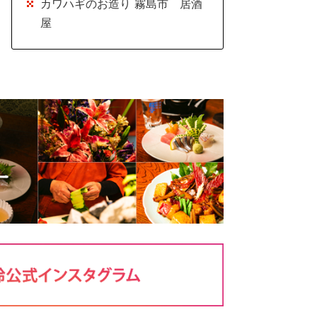
カワハギのお造り 霧島市 居酒
屋