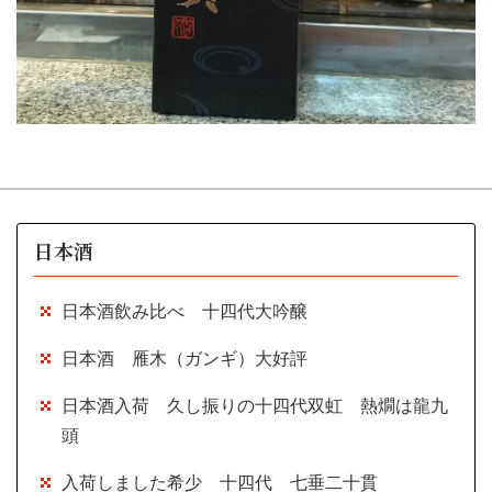
日本酒
日本酒飲み比べ 十四代大吟醸
日本酒 雁木（ガンギ）大好評
日本酒入荷 久し振りの十四代双虹 熱燗は龍九
頭
入荷しました希少 十四代 七垂二十貫