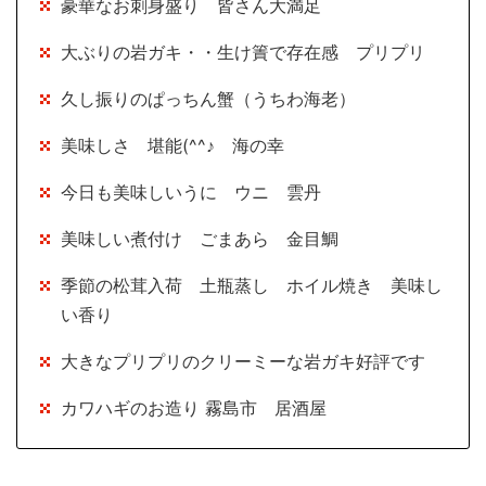
豪華なお刺身盛り 皆さん大満足
大ぶりの岩ガキ・・生け簀で存在感 プリプリ
久し振りのぱっちん蟹（うちわ海老）
美味しさ 堪能(^^♪ 海の幸
今日も美味しいうに ウニ 雲丹
美味しい煮付け ごまあら 金目鯛
季節の松茸入荷 土瓶蒸し ホイル焼き 美味し
い香り
大きなプリプリのクリーミーな岩ガキ好評です
カワハギのお造り 霧島市 居酒屋