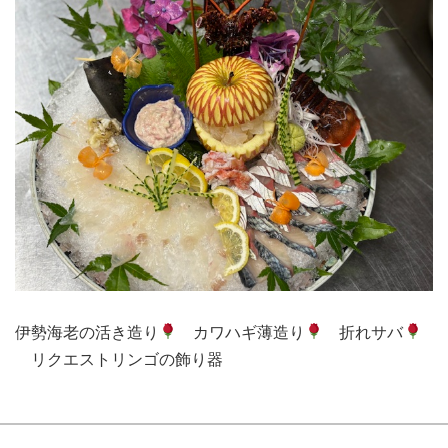
伊勢海老の活き造り
カワハギ薄造り
折れサバ
リクエストリンゴの飾り器