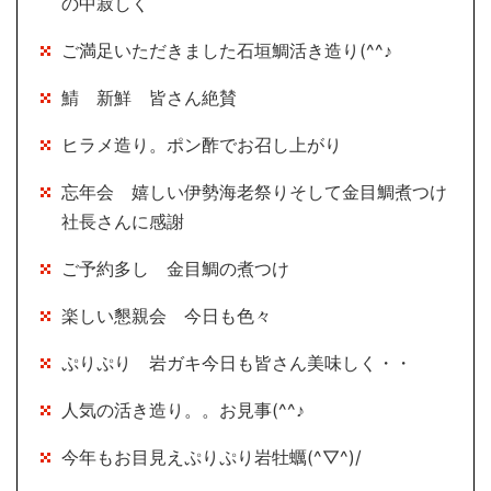
の中寂しく
ご満足いただきました石垣鯛活き造り(^^♪
鯖 新鮮 皆さん絶賛
ヒラメ造り。ポン酢でお召し上がり
忘年会 嬉しい伊勢海老祭りそして金目鯛煮つけ
社長さんに感謝
ご予約多し 金目鯛の煮つけ
楽しい懇親会 今日も色々
ぷりぷり 岩ガキ今日も皆さん美味しく・・
人気の活き造り。。お見事(^^♪
今年もお目見えぷりぷり岩牡蠣(^▽^)/