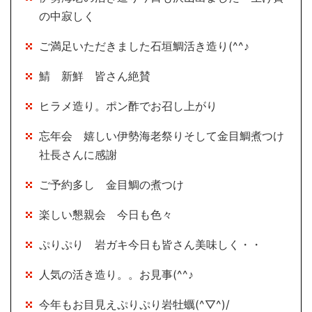
の中寂しく
ご満足いただきました石垣鯛活き造り(^^♪
鯖 新鮮 皆さん絶賛
ヒラメ造り。ポン酢でお召し上がり
忘年会 嬉しい伊勢海老祭りそして金目鯛煮つけ
社長さんに感謝
ご予約多し 金目鯛の煮つけ
楽しい懇親会 今日も色々
ぷりぷり 岩ガキ今日も皆さん美味しく・・
人気の活き造り。。お見事(^^♪
今年もお目見えぷりぷり岩牡蠣(^▽^)/