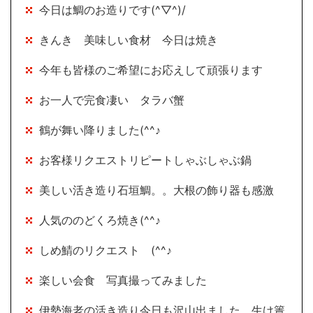
今日は鯛のお造りです(^▽^)/
きんき 美味しい食材 今日は焼き
今年も皆様のご希望にお応えして頑張ります
お一人で完食凄い タラバ蟹
鶴が舞い降りました(^^♪
お客様リクエストリピートしゃぶしゃぶ鍋
美しい活き造り石垣鯛。。大根の飾り器も感激
人気ののどくろ焼き(^^♪
しめ鯖のリクエスト (^^♪
楽しい会食 写真撮ってみました
伊勢海老の活き造り今日も沢山出ました 生け簀