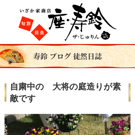
寿鈴 ブログ 徒然日誌
自粛中の 大将の庭造りが素
敵です