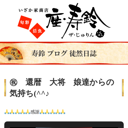
寿鈴 ブログ 徒然日誌
㊗ 還暦 大将 娘達からの
気持ち(^^♪
感謝