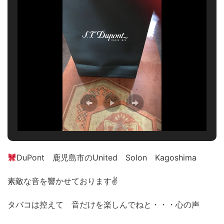
DuPont 鹿児島市のUnited Solon Kagoshima
素敵な音を響かせております✌
タバコは控えて 音だけを楽しんでねと・・・心の声